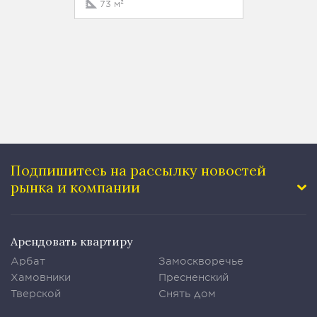
73 м²
76 м²
Подпишитесь на рассылку
новостей
рынка и компании
Арендовать квартиру
Арбат
Замоскворечье
Хамовники
Пресненский
Тверской
Снять дом