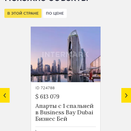
В ЭТОЙ СТРАНЕ
ПО ЦЕНЕ
ID 724788
ID 7247
$ 613 079
$ 599 
Апарты с 1 спальней
Роско
в Business Bay Dubai
Busin
Бизнес Бей
Бизне