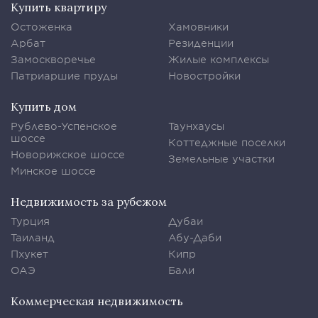
Купить квартиру
Остоженка
Хамовники
Арбат
Резиденции
Замоскворечье
Жилые комплексы
Патриаршие пруды
Новостройки
Купить дом
Рублево-Успенское
Таунхаусы
шоссе
Коттеджные поселки
Новорижское шоссе
Земельные участки
Минское шоссе
Недвижимость за рубежом
Турция
Дубаи
Таиланд
Абу-Даби
Пхукет
Кипр
ОАЭ
Бали
Коммерческая недвижимость