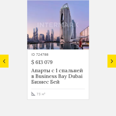
ID 724788
ID 7247
$ 613 079
$ 599 
Апарты с 1 спальней
Роско
в Business Bay Dubai
Busin
Бизнес Бей
Бизне
73 м²
76 м²