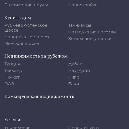
Патриаршие пруды
Новостройки
Купить дом
Рублево-Успенское
Таунхаусы
шоссе
Коттеджные поселки
Новорижское шоссе
Земельные участки
Минское шоссе
Недвижимость за рубежом
Турция
Дубаи
Таиланд
Абу-Даби
Пхукет
Кипр
ОАЭ
Бали
Коммерческая недвижимость
Услуги
Управление
Инвестиции в