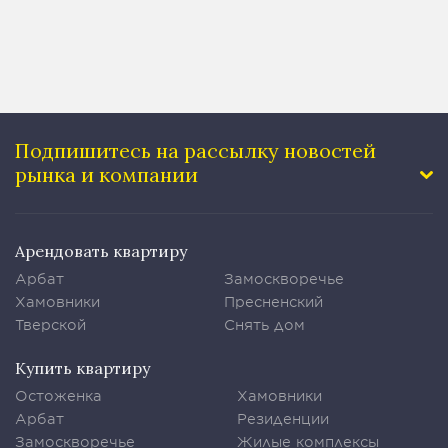
Подпишитесь на рассылку
новостей
рынка и компании
Арендовать квартиру
Арбат
Замоскворечье
Хамовники
Пресненский
Тверской
Снять дом
Купить квартиру
Остоженка
Хамовники
Арбат
Резиденции
Замоскворечье
Жилые комплексы