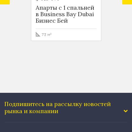
Апарты с 1 спальней
Роско
в Business Bay Dubai
Busin
Бизнес Бей
Бизне
73 м²
76 м²
Подпишитесь на рассылку
новостей
рынка и компании