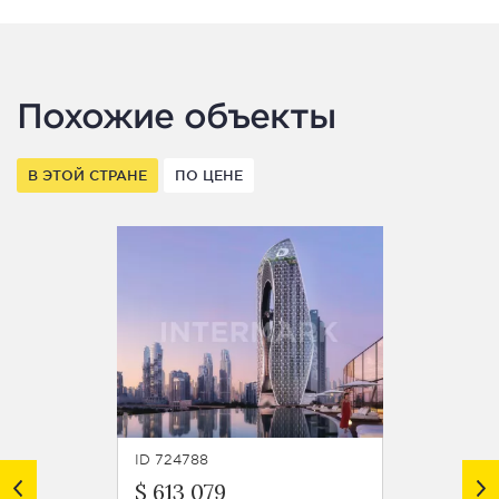
Похожие объекты
В ЭТОЙ СТРАНЕ
ПО ЦЕНЕ
ID 724788
ID 7247
$ 613 079
$ 599 