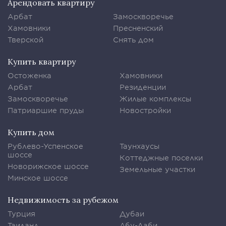
Арендовать квартиру
Арбат
Замоскворечье
Хамовники
Пресненский
Тверской
Снять дом
Купить квартиру
Остоженка
Хамовники
Арбат
Резиденции
Замоскворечье
Жилые комплексы
Патриаршие пруды
Новостройки
Купить дом
Рублево-Успенское
Таунхаусы
шоссе
Коттеджные поселки
Новорижское шоссе
Земельные участки
Минское шоссе
Недвижимость за рубежом
Турция
Дубаи
Таиланд
Абу-Даби