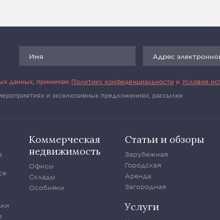
ных данных, принимаю
Политику конфиденциальности
и
Условия ис
 мероприятиях и эксклюзивных предложениях, рассылки
Коммерческая
Статьи и обзоры
недвижимость
е
Зарубежная
Городская
Офисы
се
Аренда
Склады
Загородная
Особняки
Услуги
лки
и