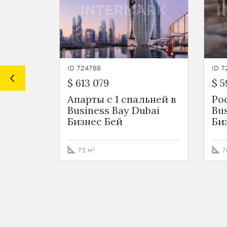
ID 724788
ID 7
$ 613 079
$ 5
Апарты с 1 спальней в
Ро
Business Bay Dubai
Bu
Бизнес Бей
Би
73 м²
7