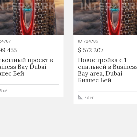
24787
ID 724786
99 455
$ 572 207
скошный проект в
Новостройка с 1
siness Bay Dubai
спальней в Busines
знес Бей
Bay area, Dubai
Бизнес Бей
6 м²
73 м²