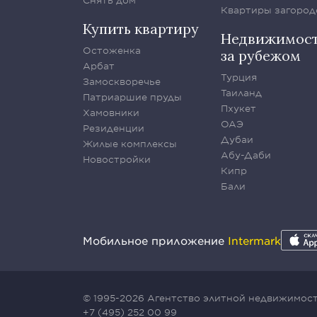
Снять дом
Квартиры загород
Купить квартиру
Недвижимос
Остоженка
за рубежом
Арбат
Турция
Замоскворечье
Таиланд
Патриаршие пруды
Пхукет
Хамовники
ОАЭ
Резиденции
Дубаи
Жилые комплексы
Абу-Даби
Новостройки
Кипр
Бали
Мобильное приложение
Intermark
© 1995-2026 Агентство элитной недвижимости
+7 (495) 252 00 99