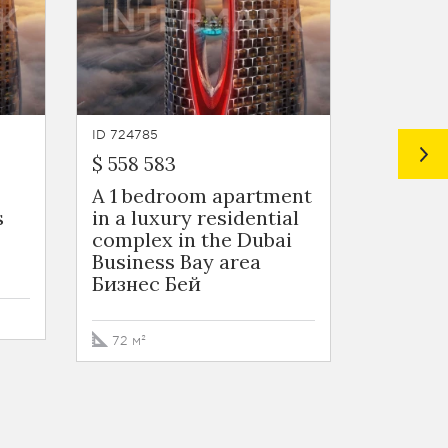
ID 724785
ID 724784
$ 558 583
$ 572 2
A 1 bedroom apartment
A 1 be
s
in a luxury residential
in a lu
complex in the Dubai
complex
Business Bay area
Busines
Бизнес Бей
Бизнес
72 м²
73 м²