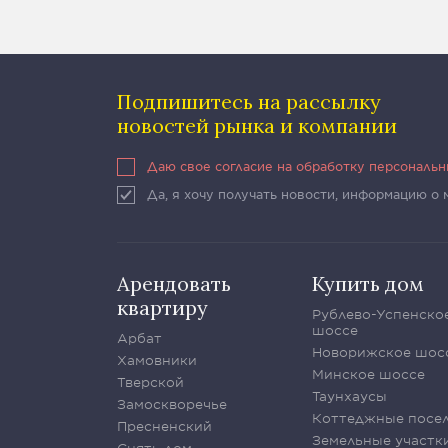
Подпишитесь на рассылку
новостей рынка и компании
Даю свое согласие на обработку персональ
Да, я хочу получать новости, информацию о
Арендовать
Купить дом
квартиру
Рублево-Успенско
шоссе
Арбат
Новорижское шос
Хамовники
Минское шоссе
Тверской
Таунхаусы
Замоскворечье
Коттеджные посе
Пресненский
Земельные участк