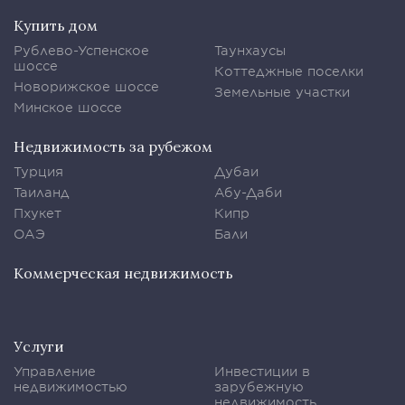
Купить дом
Рублево-Успенское
Таунхаусы
шоссе
Коттеджные поселки
Новорижское шоссе
Земельные участки
Минское шоссе
Недвижимость за рубежом
Турция
Дубаи
Таиланд
Абу-Даби
Пхукет
Кипр
ОАЭ
Бали
Коммерческая недвижимость
Услуги
Управление
Инвестиции в
недвижимостью
зарубежную
недвижимость