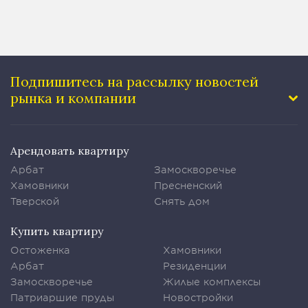
Подпишитесь на рассылку
новостей
рынка и компании
Арендовать квартиру
Арбат
Замоскворечье
Хамовники
Пресненский
Тверской
Снять дом
Купить квартиру
Остоженка
Хамовники
Арбат
Резиденции
Замоскворечье
Жилые комплексы
Патриаршие пруды
Новостройки