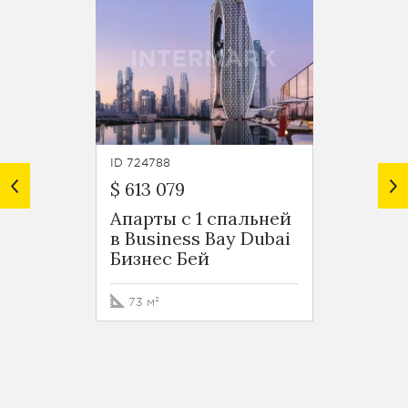
ID 724788
ID 7247
$ 613 079
$ 599 
Апарты с 1 спальней
Роско
в Business Bay Dubai
Busin
Бизнес Бей
Бизне
73 м²
76 м²