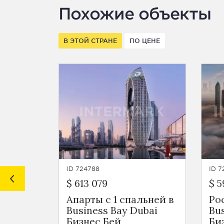
Похожие объекты
В ЭТОЙ СТРАНЕ
ПО ЦЕНЕ
ID 724788
ID 7
$ 613 079
$ 5
Апарты с 1 спальней в
Ро
Business Bay Dubai
Bu
Бизнес Бей
Би