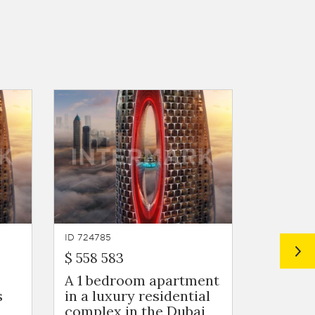
ID 724785
ID 724784
$ 558 583
$ 572 2
A 1 bedroom apartment
A 1 be
s
in a luxury residential
in a lu
complex in the Dubai
complex