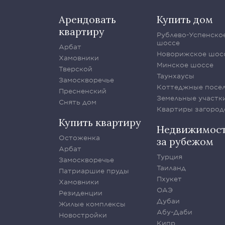
Арендовать
Купить дом
квартиру
Рублево-Успенско
шоссе
Арбат
Новорижское шос
Хамовники
Минское шоссе
Тверской
Таунхаусы
Замоскворечье
Коттеджные посе
Пресненский
Земельные участк
Снять дом
Квартиры загород
Купить квартиру
Недвижимос
Остоженка
за рубежом
Арбат
Турция
Замоскворечье
Таиланд
Патриаршие пруды
Пхукет
Хамовники
ОАЭ
Резиденции
Дубаи
Жилые комплексы
Абу-Даби
Новостройки
Кипр