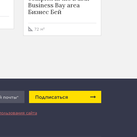
Business Bay area
Busines
Бизнес Бей
Бизнес
72 м²
73 м²
Подписаться
пользования сайта