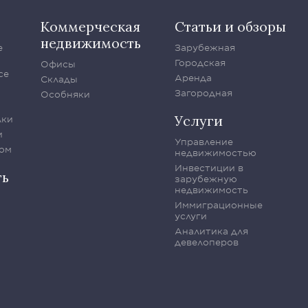
Коммерческая
Статьи и обзоры
недвижимость
е
Зарубежная
Городская
Офисы
се
Аренда
Склады
Загородная
Особняки
Услуги
лки
и
Управление
ом
недвижимостью
Инвестиции в
ть
зарубежную
недвижимость
Иммиграционные
услуги
Аналитика для
девелоперов