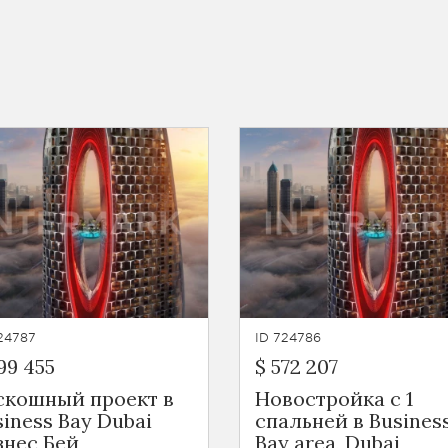
24787
ID 724786
99 455
$ 572 207
скошный проект в
Новостройка с 1
siness Bay Dubai
спальней в Busines
знес Бей
Bay area, Dubai