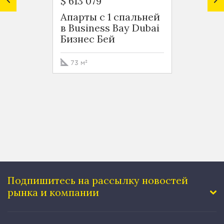
$ 613 079
$ 599 
Апарты с 1 спальней
Роско
в Business Bay Dubai
Busin
Бизнес Бей
Бизне
73 м²
76 м²
Подпишитесь на рассылку
новостей
рынка и компании