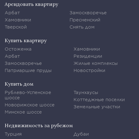
Арендовать квартиру
Арбат
Замоскворечье
Хамовники
Пресненский
Тверской
Снять дом
Купить квартиру
Остоженка
Хамовники
Арбат
Резиденции
Замоскворечье
Жилые комплексы
Патриаршие пруды
Новостройки
Купить дом
Рублево-Успенское
Таунхаусы
шоссе
Коттеджные поселки
Новорижское шоссе
Земельные участки
Минское шоссе
Недвижимость за рубежом
Турция
Дубаи