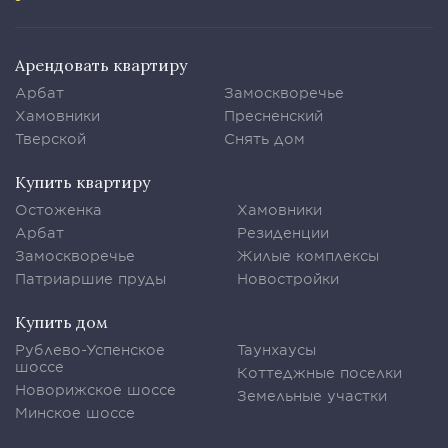
Арендовать квартиру
Арбат
Замоскворечье
Хамовники
Пресненский
Тверской
Снять дом
Купить квартиру
Остоженка
Хамовники
Арбат
Резиденции
Замоскворечье
Жилые комплексы
Патриаршие пруды
Новостройки
Купить дом
Рублево-Успенское
Таунхаусы
шоссе
Коттеджные поселки
Новорижское шоссе
Земельные участки
Минское шоссе