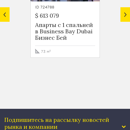
ID 724788
ID 7247
$ 613 079
$ 599 
Апарты с 1 спальней
Роско
в Business Bay Dubai
Busin
Бизнес Бей
Бизне
73 м²
76 м²
Подпишитесь на рассылку
новостей
рынка и компании