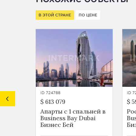
В ЭТОЙ СТРАНЕ
ПО ЦЕНЕ
ID 724788
ID 7
$ 613 079
$ 5
Апарты с 1 спальней в
Ро
Business Bay Dubai
Bu
Бизнес Бей
Би