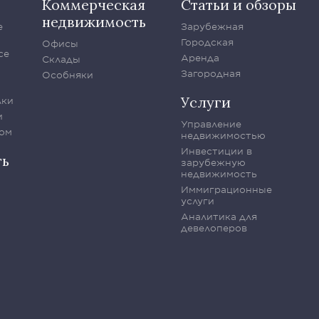
Коммерческая
Статьи и обзоры
недвижимость
е
Зарубежная
Городская
Офисы
се
Аренда
Склады
Загородная
Особняки
Услуги
лки
и
Управление
ом
недвижимостью
Инвестиции в
ть
зарубежную
недвижимость
Иммиграционные
услуги
Аналитика для
девелоперов