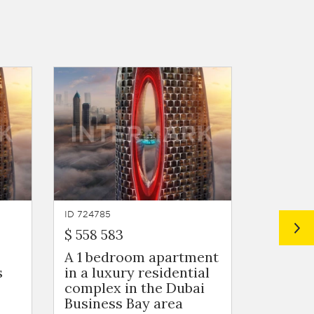
ID 724785
ID 724784
$ 558 583
$ 572 2
A 1 bedroom apartment
A 1 be
s
in a luxury residential
in a lu
complex in the Dubai
complex
Business Bay area
Busines