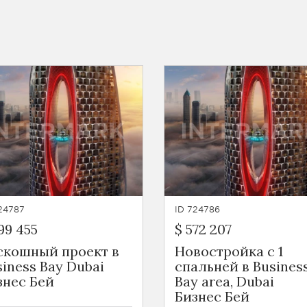
24787
ID 724786
99 455
$ 572 207
скошный проект в
Новостройка с 1
siness Bay Dubai
спальней в Busines
знес Бей
Bay area, Dubai
Бизнес Бей