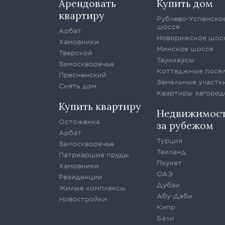
Арендовать
Купить дом
квартиру
Рублево-Успенско
шоссе
Арбат
Новорижское шос
Хамовники
Минское шоссе
Тверской
Таунхаусы
Замоскворечье
Коттеджные посе
Пресненский
Земельные участк
Снять дом
Квартиры загород
Купить квартиру
Недвижимос
Остоженка
за рубежом
Арбат
Турция
Замоскворечье
Таиланд
Патриаршие пруды
Пхукет
Хамовники
ОАЭ
Резиденции
Дубаи
Жилые комплексы
Абу-Даби
Новостройки
Кипр
Бали