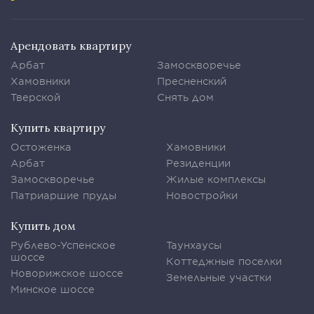
Арендовать квартиру
Арбат
Замоскворечье
Хамовники
Пресненский
Тверской
Снять дом
Купить квартиру
Остоженка
Хамовники
Арбат
Резиденции
Замоскворечье
Жилые комплексы
Патриаршие пруды
Новостройки
Купить дом
Рублево-Успенское
Таунхаусы
шоссе
Коттеджные поселки
Новорижское шоссе
Земельные участки
Минское шоссе