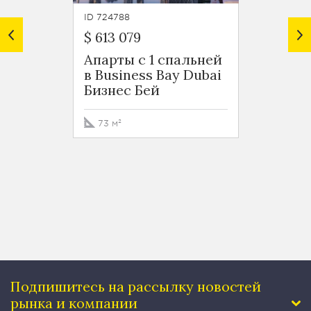
ID 724788
ID 7247
$ 613 079
$ 599 
Апарты с 1 спальней
Роско
в Business Bay Dubai
Busin
Бизнес Бей
Бизне
73 м²
76 м²
Подпишитесь на рассылку
новостей
рынка и компании