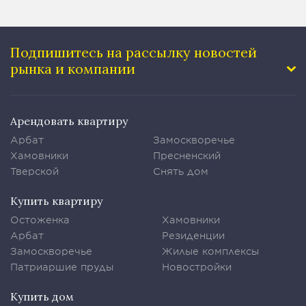
Подпишитесь на рассылку
новостей
рынка и компании
Арендовать квартиру
Арбат
Замоскворечье
Хамовники
Пресненский
Тверской
Снять дом
Купить квартиру
Остоженка
Хамовники
Арбат
Резиденции
Замоскворечье
Жилые комплексы
Патриаршие пруды
Новостройки
Купить дом