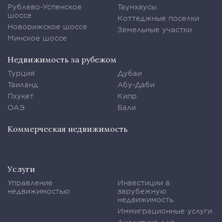
Рублево-Успенское
Таунхаусы
шоссе
Коттеджные поселки
Новорижское шоссе
Земельные участки
Минское шоссе
Недвижимость за рубежом
Турция
Дубаи
Таиланд
Абу-Даби
Пхукет
Кипр
ОАЭ
Бали
Коммерческая недвижимость
Услуги
Управление
Инвестиции в
недвижимостью
зарубежную
недвижимость
Иммиграционные услуги