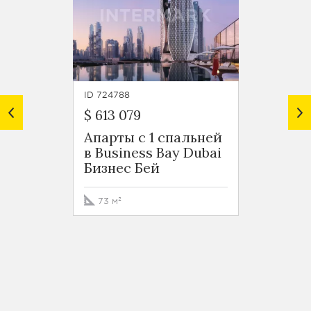
ID 724788
ID 7247
$ 613 079
$ 599 
Апарты с 1 спальней
Роско
в Business Bay Dubai
Busin
Бизнес Бей
Бизне
73 м²
76 м²