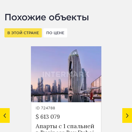
Похожие объекты
В ЭТОЙ СТРАНЕ
ПО ЦЕНЕ
ID 724788
ID 7247
$ 613 079
$ 599 
Апарты с 1 спальней
Роско