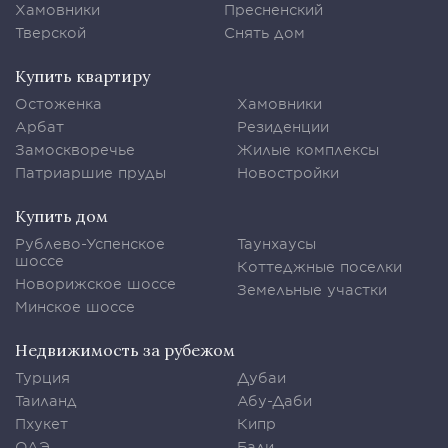
Хамовники
Пресненский
Тверской
Снять дом
Купить квартиру
Остоженка
Хамовники
Арбат
Резиденции
Замоскворечье
Жилые комплексы
Патриаршие пруды
Новостройки
Купить дом
Рублево-Успенское
Таунхаусы
шоссе
Коттеджные поселки
Новорижское шоссе
Земельные участки
Минское шоссе
Недвижимость за рубежом
Турция
Дубаи
Таиланд
Абу-Даби
Пхукет
Кипр
ОАЭ
Бали