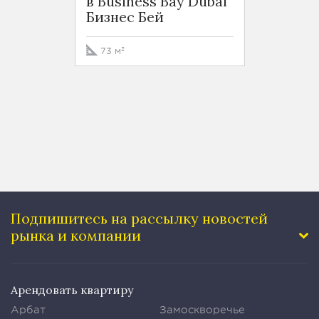
в Business Bay Dubai
Busin
Бизнес Бей
Бизне
73 м²
76 м²
Подпишитесь на рассылку
новостей
рынка и компании
Арендовать квартиру
Арбат
Замоскворечье