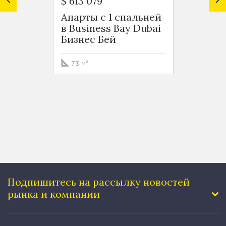
$ 613 079
$ 599 
Апарты с 1 спальней
Роско
в Business Bay Dubai
Busin
Бизнес Бей
Бизне
73 м²
76 м²
Подпишитесь на рассылку
новостей
рынка и компании