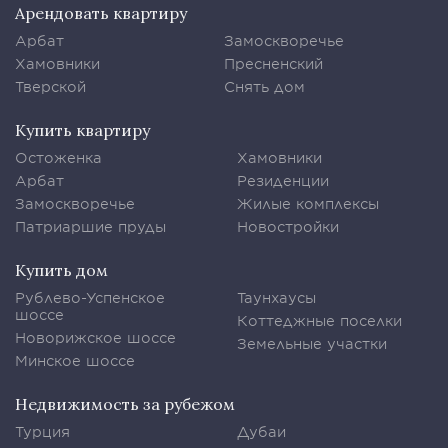
Арендовать квартиру
Арбат
Замоскворечье
Хамовники
Пресненский
Тверской
Снять дом
Купить квартиру
Остоженка
Хамовники
Арбат
Резиденции
Замоскворечье
Жилые комплексы
Патриаршие пруды
Новостройки
Купить дом
Рублево-Успенское
Таунхаусы
шоссе
Коттеджные поселки
Новорижское шоссе
Земельные участки
Минское шоссе
Недвижимость за рубежом
Турция
Дубаи