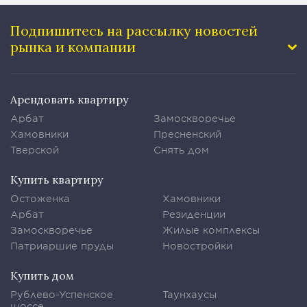
Подпишитесь на рассылку
новостей
рынка и компании
Арендовать квартиру
Арбат
Замоскворечье
Хамовники
Пресненский
Тверской
Снять дом
Купить квартиру
Остоженка
Хамовники
Арбат
Резиденции
Замоскворечье
Жилые комплексы
Патриаршие пруды
Новостройки
Купить дом
Рублево-Успенское
Таунхаусы
шоссе