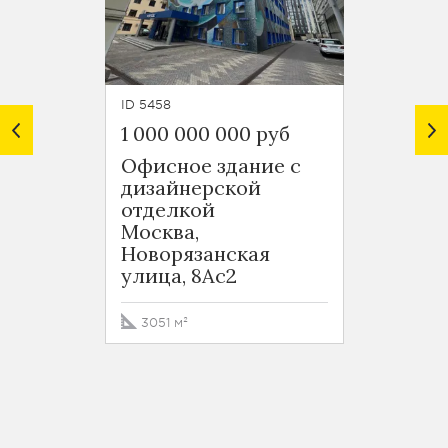
ID 5458
ID 5457
1 000 000 000 руб
1 705 
Офисное здание с
Здани
дизайнерской
Комс
отделкой
Москв
Москва,
Новор
Новорязанская
улица
улица, 8Ас2
5065.
3051 м²