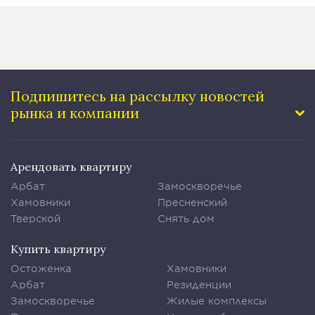
Подпишитесь на рассылку
новостей
рынка и компании
Арендовать квартиру
Арбат
Замоскворечье
Хамовники
Пресненский
Тверской
Снять дом
Купить квартиру
Остоженка
Хамовники
Арбат
Резиденции
Замоскворечье
Жилые комплексы