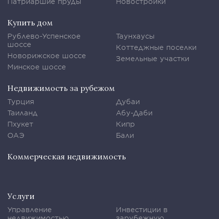
Патриаршие пруды
Новостройки
Купить дом
Рублево-Успенское
Таунхаусы
шоссе
Коттеджные поселки
Новорижское шоссе
Земельные участки
Минское шоссе
Недвижимость за рубежом
Турция
Дубаи
Таиланд
Абу-Даби
Пхукет
Кипр
ОАЭ
Бали
Коммерческая недвижимость
Услуги
Управление
Инвестиции в
недвижимостью
зарубежную