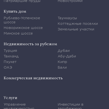
Патриаршие пруды
Новостройки
Купить дом
Рублево-Успенское
Таунхаусы
шоссе
Коттеджные поселки
Новорижское шоссе
Земельные участки
Минское шоссе
Недвижимость за рубежом
Турция
Дубаи
Таиланд
Абу-Даби
Пхукет
Кипр
ОАЭ
Бали
Коммерческая недвижимость
Услуги
Управление
Инвестиции в
недвижимостью
зарубежную