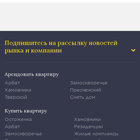
Подпишитесь на рассылку
новостей
рынка и компании
Арендовать квартиру
Арбат
Замоскворечье
Хамовники
Пресненский
Тверской
Снять дом
Купить квартиру
Остоженка
Хамовники
Арбат
Резиденции
Замоскворечье
Жилые комплексы