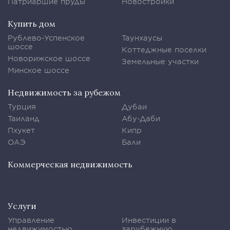
Патриаршие пруды
Новостройки
Купить дом
Рублево-Успенское
Таунхаусы
шоссе
Коттеджные поселки
Новорижское шоссе
Земельные участки
Минское шоссе
Недвижимость за рубежом
Турция
Дубаи
Таиланд
Абу-Даби
Пхукет
Кипр
ОАЭ
Бали
Коммерческая недвижимость
Услуги
Управление
Инвестиции в
недвижимостью
зарубежную