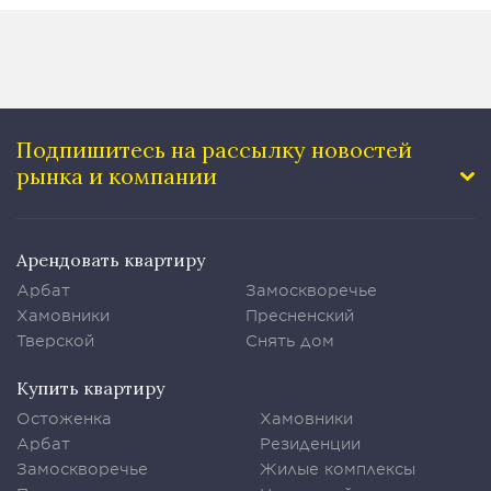
Подпишитесь на рассылку
новостей
рынка и компании
Арендовать квартиру
Арбат
Замоскворечье
Хамовники
Пресненский
Тверской
Снять дом
Купить квартиру
Остоженка
Хамовники
Арбат
Резиденции
Замоскворечье
Жилые комплексы