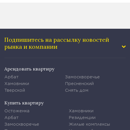
Подпишитесь на рассылку
новостей
рынка и компании
Арендовать квартиру
Арбат
Замоскворечье
Хамовники
Пресненский
Тверской
Снять дом
Купить квартиру
Остоженка
Хамовники
Арбат
Резиденции
Замоскворечье
Жилые комплексы