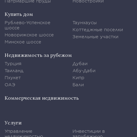
Патриаршие пруды
Новостройки
Купить дом
Рублево-Успенское
Таунхаусы
шоссе
Коттеджные поселки
Новорижское шоссе
Земельные участки
Минское шоссе
Недвижимость за рубежом
Турция
Дубаи
Таиланд
Абу-Даби
Пхукет
Кипр
ОАЭ
Бали
Коммерческая недвижимость
Услуги
Управление
Инвестиции в
недвижимостью
зарубежную