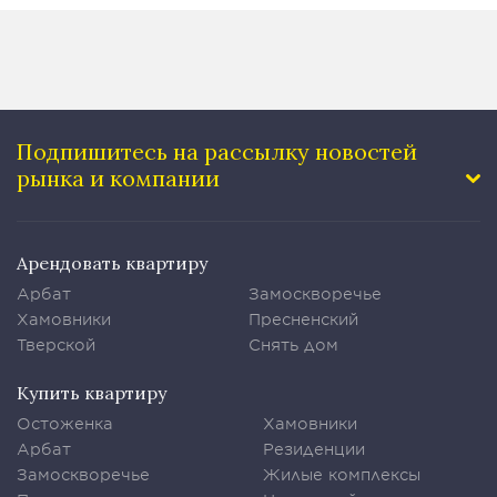
Подпишитесь на рассылку
новостей
рынка и компании
Арендовать квартиру
Арбат
Замоскворечье
Хамовники
Пресненский
Тверской
Снять дом
Купить квартиру
Остоженка
Хамовники
Арбат
Резиденции
Замоскворечье
Жилые комплексы