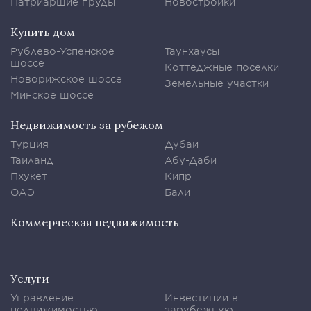
Патриаршие пруды
Новостройки
Купить дом
Рублево-Успенское
Таунхаусы
шоссе
Коттеджные поселки
Новорижское шоссе
Земельные участки
Минское шоссе
Недвижимость за рубежом
Турция
Дубаи
Таиланд
Абу-Даби
Пхукет
Кипр
ОАЭ
Бали
Коммерческая недвижимость
Услуги
Управление
Инвестиции в
недвижимостью
зарубежную