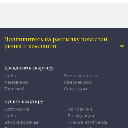
Подпишитесь на рассылку
новостей
рынка и компании
Арендовать квартиру
Арбат
Замоскворечье
Хамовники
Пресненский
Тверской
Снять дом
Купить квартиру
Остоженка
Хамовники
Арбат
Резиденции
Замоскворечье
Жилые комплексы