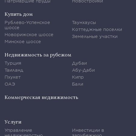
Патриаршие пруды
Новостройки
Купить дом
Рублево-Успенское
Таунхаусы
шоссе
Коттеджные поселки
Новорижское шоссе
Земельные участки
Минское шоссе
Недвижимость за рубежом
Турция
Дубаи
Таиланд
Абу-Даби
Пхукет
Кипр
ОАЭ
Бали
Коммерческая недвижимость
Услуги
Управление
Инвестиции в
недвижимостью
зарубежную