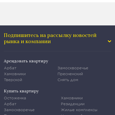
Подпишитесь на рассылку
новостей
рынка и компании
Арендовать квартиру
Арбат
Замоскворечье
Хамовники
Пресненский
Тверской
Снять дом
Купить квартиру
Остоженка
Хамовники
Арбат
Резиденции
Замоскворечье
Жилые комплексы