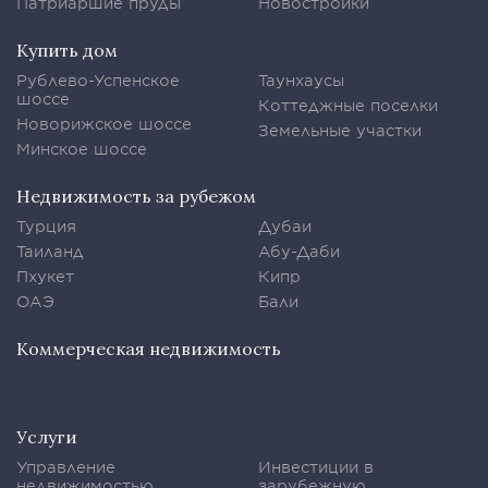
Патриаршие пруды
Новостройки
Купить дом
Рублево-Успенское
Таунхаусы
шоссе
Коттеджные поселки
Новорижское шоссе
Земельные участки
Минское шоссе
Недвижимость за рубежом
Турция
Дубаи
Таиланд
Абу-Даби
Пхукет
Кипр
ОАЭ
Бали
Коммерческая недвижимость
Услуги
Управление
Инвестиции в
недвижимостью
зарубежную