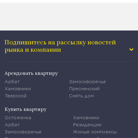
Подпишитесь на рассылку
новостей
рынка и компании
Арендовать квартиру
Арбат
Замоскворечье
Хамовники
Пресненский
Тверской
Снять дом
Купить квартиру
Остоженка
Хамовники
Арбат
Резиденции
Замоскворечье
Жилые комплексы