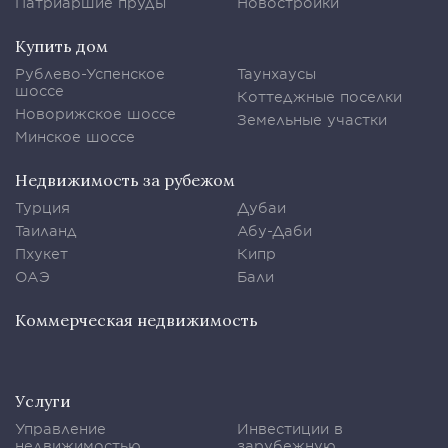
Патриаршие пруды
Новостройки
Купить дом
Рублево-Успенское
Таунхаусы
шоссе
Коттеджные поселки
Новорижское шоссе
Земельные участки
Минское шоссе
Недвижимость за рубежом
Турция
Дубаи
Таиланд
Абу-Даби
Пхукет
Кипр
ОАЭ
Бали
Коммерческая недвижимость
Услуги
Управление
Инвестиции в
недвижимостью
зарубежную