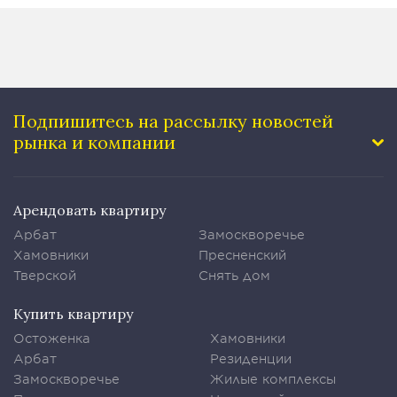
Подпишитесь на рассылку
новостей
рынка и компании
Арендовать квартиру
Арбат
Замоскворечье
Хамовники
Пресненский
Тверской
Снять дом
Купить квартиру
Остоженка
Хамовники
Арбат
Резиденции
Замоскворечье
Жилые комплексы