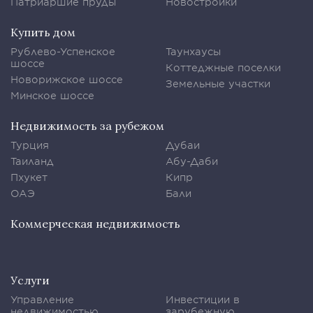
Патриаршие пруды
Новостройки
Купить дом
Рублево-Успенское
Таунхаусы
шоссе
Коттеджные поселки
Новорижское шоссе
Земельные участки
Минское шоссе
Недвижимость за рубежом
Турция
Дубаи
Таиланд
Абу-Даби
Пхукет
Кипр
ОАЭ
Бали
Коммерческая недвижимость
Услуги
Управление
Инвестиции в
недвижимостью
зарубежную