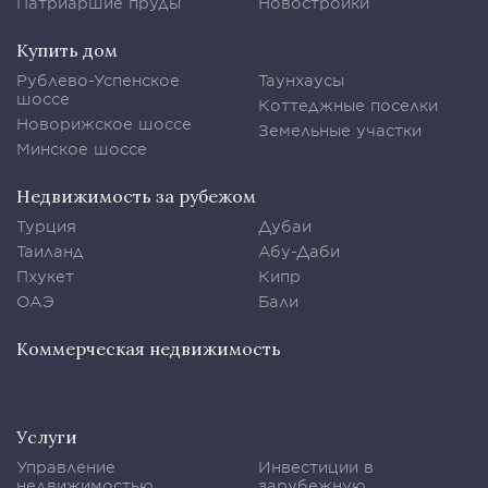
Патриаршие пруды
Новостройки
Купить дом
Рублево-Успенское
Таунхаусы
шоссе
Коттеджные поселки
Новорижское шоссе
Земельные участки
Минское шоссе
Недвижимость за рубежом
Турция
Дубаи
Таиланд
Абу-Даби
Пхукет
Кипр
ОАЭ
Бали
Коммерческая недвижимость
Услуги
Управление
Инвестиции в
недвижимостью
зарубежную