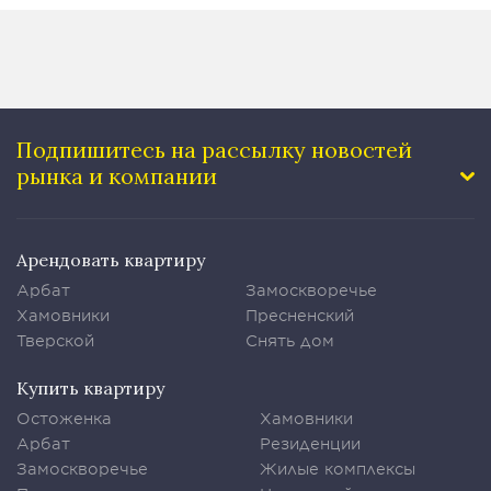
Подпишитесь на рассылку
новостей
рынка и компании
Арендовать квартиру
Арбат
Замоскворечье
Хамовники
Пресненский
Тверской
Снять дом
Купить квартиру
Остоженка
Хамовники
Арбат
Резиденции
Замоскворечье
Жилые комплексы