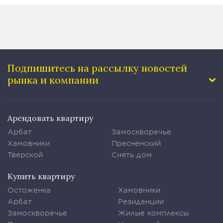
Подпишитесь на рассылку
новостей
рынка и компании
Арендовать квартиру
Арбат
Замоскворечье
Хамовники
Пресненский
Тверской
Снять дом
Купить квартиру
Остоженка
Хамовники
Арбат
Резиденции
Замоскворечье
Жилые комплексы