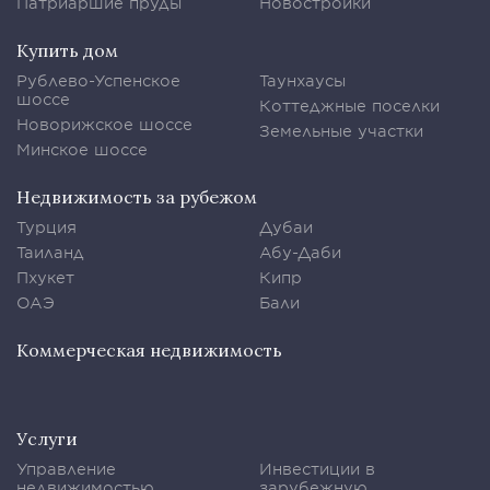
Патриаршие пруды
Новостройки
Купить дом
Рублево-Успенское
Таунхаусы
шоссе
Коттеджные поселки
Новорижское шоссе
Земельные участки
Минское шоссе
Недвижимость за рубежом
Турция
Дубаи
Таиланд
Абу-Даби
Пхукет
Кипр
ОАЭ
Бали
Коммерческая недвижимость
Услуги
Управление
Инвестиции в
недвижимостью
зарубежную