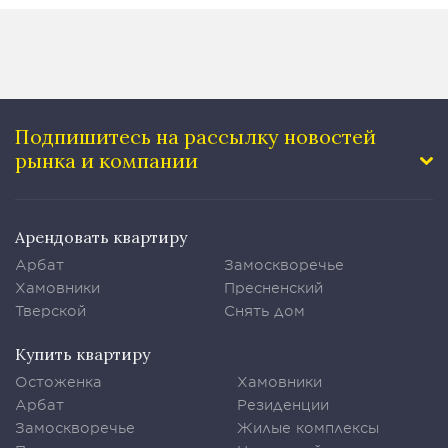
Подпишитесь на рассылку
новостей
рынка и компании
Арендовать квартиру
Арбат
Замоскворечье
Хамовники
Пресненский
Тверской
Снять дом
Купить квартиру
Остоженка
Хамовники
Арбат
Резиденции
Замоскворечье
Жилые комплексы