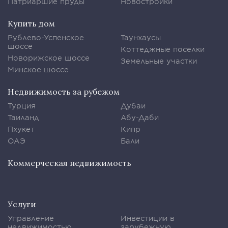
Патриаршие пруды
Новостройки
Купить дом
Рублево-Успенское
Таунхаусы
шоссе
Коттеджные поселки
Новорижское шоссе
Земельные участки
Минское шоссе
Недвижимость за рубежом
Турция
Дубаи
Таиланд
Абу-Даби
Пхукет
Кипр
ОАЭ
Бали
Коммерческая недвижимость
Услуги
Управление
Инвестиции в
недвижимостью
зарубежную