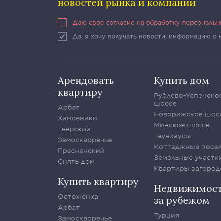
новостей рынка и компании
Даю свое согласие на обработку персональ
Да, я хочу получать новости, информацию о
Арендовать
Купить дом
квартиру
Рублево-Успенско
шоссе
Арбат
Новорижское шос
Хамовники
Минское шоссе
Тверской
Таунхаусы
Замоскворечье
Коттеджные посе
Пресненский
Земельные участк
Снять дом
Квартиры загород
Купить квартиру
Недвижимос
Остоженка
за рубежом
Арбат
Турция
Замоскворечье