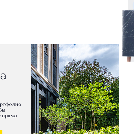
а
ортфолио
Вы
е прямо