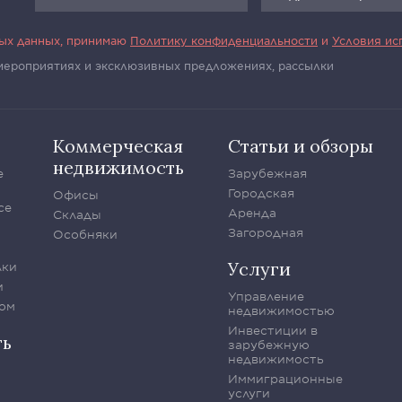
ных данных, принимаю
Политику конфиденциальности
и
Условия ис
 мероприятиях и эксклюзивных предложениях, рассылки
Коммерческая
Статьи и обзоры
недвижимость
е
Зарубежная
Городская
Офисы
се
Аренда
Склады
Загородная
Особняки
Услуги
лки
и
Управление
ом
недвижимостью
Инвестиции в
ть
зарубежную
недвижимость
Иммиграционные
услуги