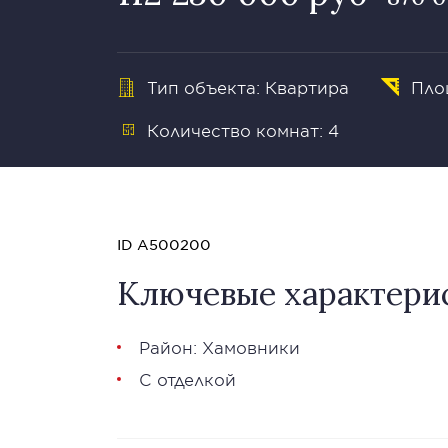
Тип объекта: Квартира
Пло
Количество комнат: 4
ID A500200
Ключевые характери
Район:
Хамовники
С отделкой