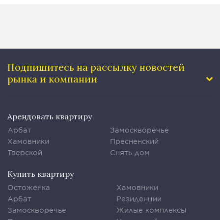
Подпишитесь на рассылку
новостей
рынка и компании
Арендовать квартиру
Арбат
Замоскворечье
Хамовники
Пресненский
Тверской
Снять дом
Купить квартиру
Остоженка
Хамовники
Арбат
Резиденции
Замоскворечье
Жилые комплексы