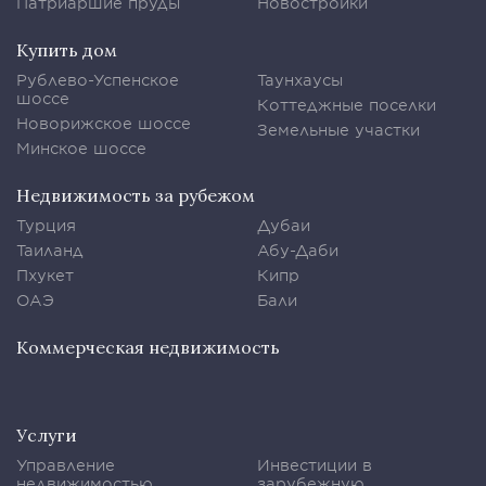
Патриаршие пруды
Новостройки
Купить дом
Рублево-Успенское
Таунхаусы
шоссе
Коттеджные поселки
Новорижское шоссе
Земельные участки
Минское шоссе
Недвижимость за рубежом
Турция
Дубаи
Таиланд
Абу-Даби
Пхукет
Кипр
ОАЭ
Бали
Коммерческая недвижимость
Услуги
Управление
Инвестиции в
недвижимостью
зарубежную