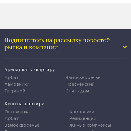
Подпишитесь на рассылку
новостей
рынка и компании
Арендовать квартиру
Арбат
Замоскворечье
Хамовники
Пресненский
Тверской
Снять дом
Купить квартиру
Остоженка
Хамовники
Арбат
Резиденции
Замоскворечье
Жилые комплексы