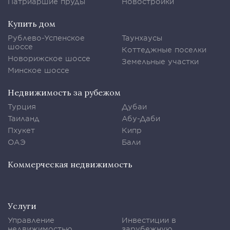
Патриаршие пруды
Новостройки
Купить дом
Рублево-Успенское
Таунхаусы
шоссе
Коттеджные поселки
Новорижское шоссе
Земельные участки
Минское шоссе
Недвижимость за рубежом
Турция
Дубаи
Таиланд
Абу-Даби
Пхукет
Кипр
ОАЭ
Бали
Коммерческая недвижимость
Услуги
Управление
Инвестиции в
недвижимостью
зарубежную