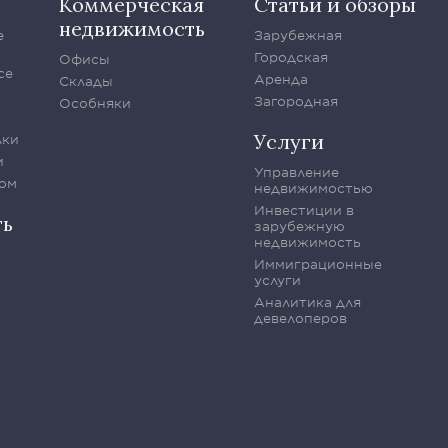
Коммерческая
Статьи и обзоры
недвижимость
е
Зарубежная
Городская
Офисы
се
Аренда
Склады
Загородная
Особняки
Услуги
лки
и
Управление
ом
недвижимостью
Инвестиции в
ть
зарубежную
недвижимость
Иммиграционные
услуги
Аналитика для
девелоперов