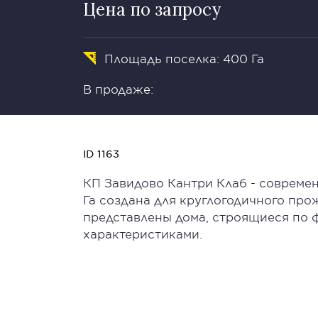
Цена по запросу
Площадь поселка: 400 Га
В продаже:
ID 1163
КП Завидово Кантри Клаб - совреме
Га создана для круглогодичного пр
представлены дома, строящиеся по 
характеристиками.