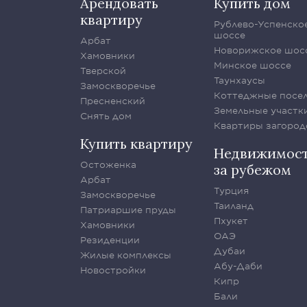
Арендовать
Купить дом
квартиру
Рублево-Успенско
шоссе
Арбат
Новорижское шос
Хамовники
Минское шоссе
Тверской
Таунхаусы
Замоскворечье
Коттеджные посе
Пресненский
Земельные участк
Снять дом
Квартиры загород
Купить квартиру
Недвижимос
Остоженка
за рубежом
Арбат
Турция
Замоскворечье
Таиланд
Патриаршие пруды
Пхукет
Хамовники
ОАЭ
Резиденции
Дубаи
Жилые комплексы
Абу-Даби
Новостройки
Кипр
Бали