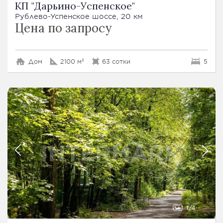
КП "Дарьино-Успенское"
Рублево-Успенское шоссе, 20 км
Цена по запросу
Дом
2100 м²
63 сотки
5
1
4