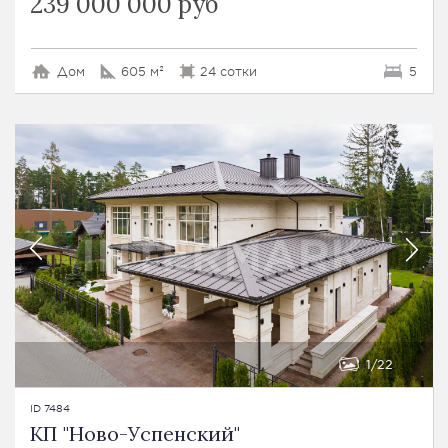
239 000 000 руб
Дом
605 м²
24 сотки
5
1
22
ID 7484
КП "Ново-Успенский"