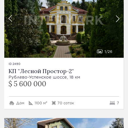
1
26
ID 2490
КП "Лесной Простор-2"
Рублево-Успенское шоссе, 18 км
$ 5 600 000
Дом
1100 м²
70 соток
7