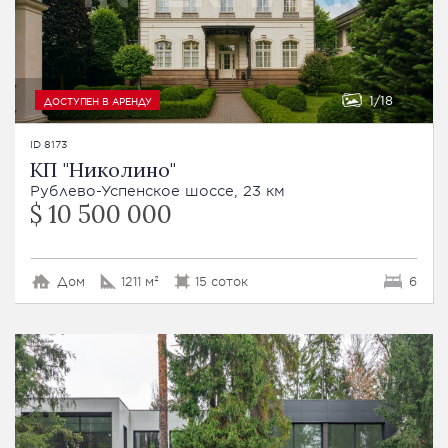
1
18
ДОСТУПЕН В АРЕНДУ
ID 8173
КП "Николино"
Рублево-Успенское шоссе, 23 км
$ 10 500 000
Дом
1211 м²
15 соток
6