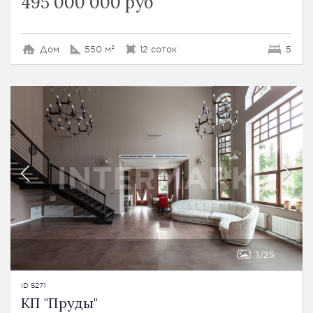
495 000 000 руб
Дом
550 м²
12 соток
5
1
25
ID 5271
КП "Пруды"