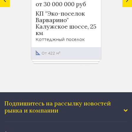
от 30 000 000 руб
от 59
КП "Эко-поселок
КП "Ф
Варварино"
Калуж
Калужское шоссе, 25
20 км
км
Коттед
Коттеджный поселок
От 28
От 422 м²
Подпишитесь на рассылку
новостей
рынка и компании