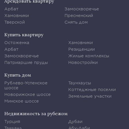
Арендовать квартиру
Арбат
Замоскворечье
Хамовники
Пресненский
Тверской
Снять дом
Купить квартиру
Остоженка
Хамовники
Арбат
Резиденции
Замоскворечье
Жилые комплексы
Патриаршие пруды
Новостройки
Купить дом
Рублево-Успенское
Таунхаусы
шоссе
Коттеджные поселки
Новорижское шоссе
Земельные участки
Минское шоссе
Недвижимость за рубежом
Турция
Дубаи
Таиланд
Абу-Даби