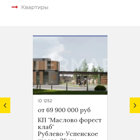
Квартиры
ID 1252
ID 1158
от 69 900 000 руб
от 142
КП "Маслово форест
КП "С
клаб"
Рубле
Рублево-Успенское
шоссе