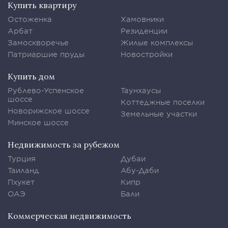
Купить квартиру
Остоженка
Хамовники
Арбат
Резиденции
Замоскворечье
Жилые комплексы
Патриаршие пруды
Новостройки
Купить дом
Рублево-Успенское
Таунхаусы
шоссе
Коттеджные поселки
Новорижское шоссе
Земельные участки
Минское шоссе
Недвижимость за рубежом
Турция
Дубаи
Таиланд
Абу-Даби
Пхукет
Кипр
ОАЭ
Бали
Коммерческая недвижимость