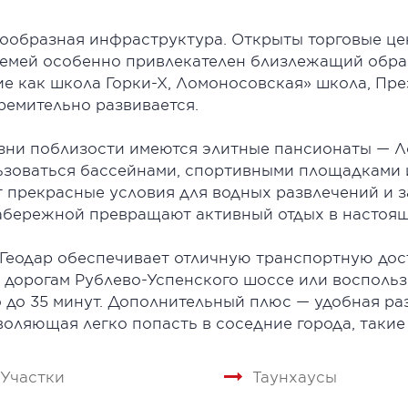
нообразная инфраструктура. Открыты торговые ц
семей особенно привлекателен близлежащий обр
е как школа Горки-Х, Ломоносовская» школа, Пре
ремительно развивается.
зни поблизости имеются элитные пансионаты — Л
оваться бассейнами, спортивными площадками и
 прекрасные условия для водных развлечений и з
абережной превращают активный отдых в настоящ
еодар обеспечивает отличную транспортную дос
дорогам Рублево-Успенского шоссе или воспользо
 до 35 минут. Дополнительный плюс — удобная ра
оляющая легко попасть в соседние города, такие
Участки
Таунхаусы