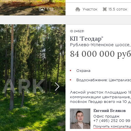
1
12
Участок
15.5 соток
ID 245231
КП "Геодар"
Рублево-Успенское шоссе,
84 000 000 руб
Охрана
Водоснабжение: Централиз
Лесной участок площадью 18
коммуникации центральные, подве
посёлок Геодар всего на 10 
Евгений Беляков
Офис продаж
+7 (495) 252 00 99
Получить консульта