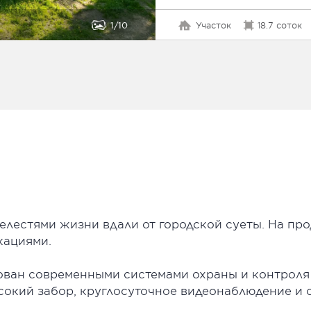
1
10
Участок
18.7 соток
елестями жизни вдали от городской суеты. На пр
кациями.
ован современными системами охраны и контроля
сокий забор, круглосуточное видеонаблюдение и