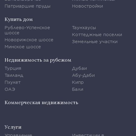
Патриаршие пруды
Новостройки
Купить дом
Рублево-Успенское
Таунхаусы
шоссе
Коттеджные поселки
Новорижское шоссе
Земельные участки
Минское шоссе
Недвижимость за рубежом
Турция
Дубаи
Таиланд
Абу-Даби
Пхукет
Кипр
ОАЭ
Бали
Коммерческая недвижимость
Услуги
Управление
Инвестиции в