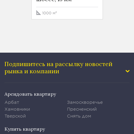
600 м
1000 м²
Подпишитесь на рассылку
новостей
рынка и компании
Арендовать квартиру
Арбат
Замоскворечье
Хамовники
Пресненский
Тверской
Снять дом
Купить квартиру