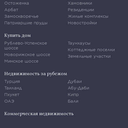
Остоженка
Хамовники
Арбат
Резиденции
Замоскворечье
Жилые комплексы
Патриаршие пруды
Новостройки
Купить дом
Рублево-Успенское
Таунхаусы
шоссе
Коттеджные поселки
Новорижское шоссе
Земельные участки
Минское шоссе
Недвижимость за рубежом
Турция
Дубаи
Таиланд
Абу-Даби
Пхукет
Кипр
ОАЭ
Бали
Коммерческая недвижимость