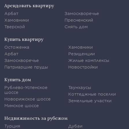
Арендовать квартиру
Арбат
Замоскворечье
Хамовники
Пресненский
Тверской
Снять дом
Купить квартиру
Остоженка
Хамовники
Арбат
Резиденции
Замоскворечье
Жилые комплексы
Патриаршие пруды
Новостройки
Купить дом
Рублево-Успенское
Таунхаусы
шоссе
Коттеджные поселки
Новорижское шоссе
Земельные участки
Минское шоссе
Недвижимость за рубежом
Турция
Дубаи