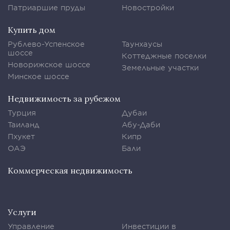
Патриаршие пруды
Новостройки
Купить дом
Рублево-Успенское
Таунхаусы
шоссе
Коттеджные поселки
Новорижское шоссе
Земельные участки
Минское шоссе
Недвижимость за рубежом
Турция
Дубаи
Таиланд
Абу-Даби
Пхукет
Кипр
ОАЭ
Бали
Коммерческая недвижимость
Услуги
Управление
Инвестиции в