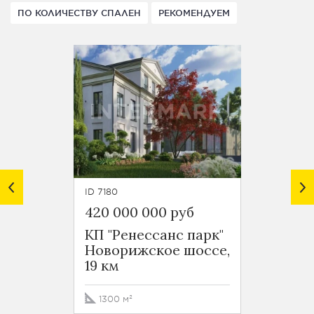
ПО КОЛИЧЕСТВУ СПАЛЕН
РЕКОМЕНДУЕМ
ID 7180
ID 7531
420 000 000 руб
290 0
КП "Ренессанс парк"
КП "Р
Новорижское шоссе,
Новор
19 км
19 км
1300 м²
400 м