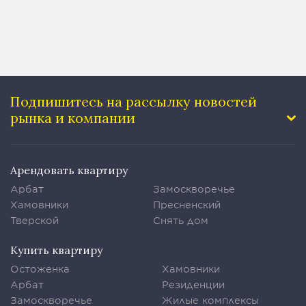
Подпишитесь на рассылку
новостей
рынка и компании
Арендовать квартиру
Арбат
Замоскворечье
Хамовники
Пресненский
Тверской
Снять дом
Купить квартиру
Остоженка
Хамовники
Арбат
Резиденции
Замоскворечье
Жилые комплексы