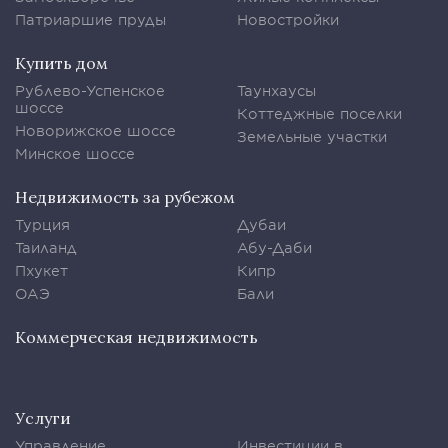
Патриаршие пруды
Новостройки
Купить дом
Рублево-Успенское
Таунхаусы
шоссе
Коттеджные поселки
Новорижское шоссе
Земельные участки
Минское шоссе
Недвижимость за рубежом
Турция
Дубаи
Таиланд
Абу-Даби
Пхукет
Кипр
ОАЭ
Бали
Коммерческая недвижимость
Услуги
Управление
Инвестиции в