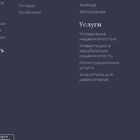
се
Аренда
Склады
Загородная
Особняки
Услуги
лки
и
Управление
ом
недвижимостью
Инвестиции в
ть
зарубежную
недвижимость
Иммиграционные
услуги
Аналитика для
девелоперов