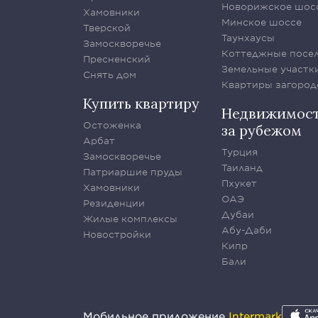
Новорижское шос
Хамовники
Минское шоссе
Тверской
Таунхаусы
Замоскворечье
Коттеджные посе
Пресненский
Земельные участк
Снять дом
Квартиры загород
Купить квартиру
Недвижимос
Остоженка
за рубежом
Арбат
Турция
Замоскворечье
Таиланд
Патриаршие пруды
Пхукет
Хамовники
ОАЭ
Резиденции
Дубаи
Жилые комплексы
Абу-Даби
Новостройки
Кипр
Бали
Мобильное приложение
Intermark