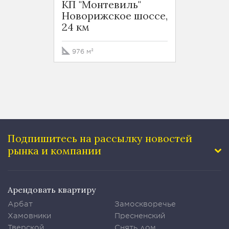
КП "Монтевиль"
КП "М
Новорижское шоссе,
Новор
24 км
24 км
976 м²
800 м
Подпишитесь на рассылку
новостей
рынка и компании
Арендовать квартиру
Арбат
Замоскворечье
Хамовники
Пресненский
Тверской
Снять дом