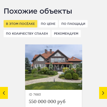
Похожие объекты
В ЭТОМ ПОСЁЛКЕ
ПО ЦЕНЕ
ПО ПЛОЩАДИ
ПО КОЛИЧЕСТВУ СПАЛЕН
РЕКОМЕНДУЕМ
ID 7683
ID 8108
550 000 000 руб
$ 9 0