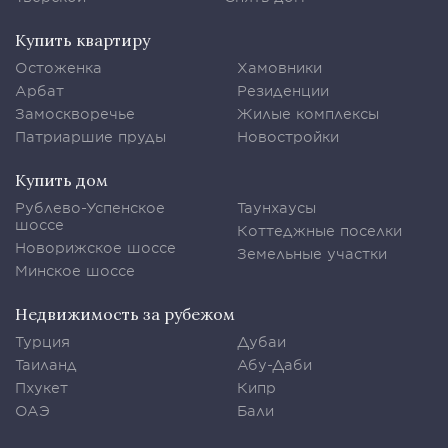
Купить квартиру
Остоженка
Хамовники
Арбат
Резиденции
Замоскворечье
Жилые комплексы
Патриаршие пруды
Новостройки
Купить дом
Рублево-Успенское
Таунхаусы
шоссе
Коттеджные поселки
Новорижское шоссе
Земельные участки
Минское шоссе
Недвижимость за рубежом
Турция
Дубаи
Таиланд
Абу-Даби
Пхукет
Кипр
ОАЭ
Бали