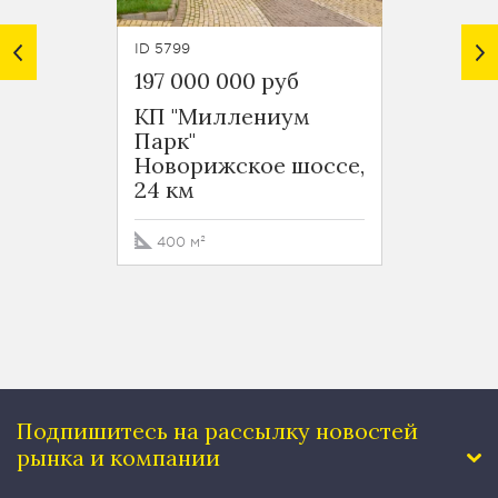
ID 5799
ID 7244
197 000 000 руб
Цена 
КП "Миллениум
КП "
Парк"
Парк"
Новорижское шоссе,
Новор
24 км
24 км
400 м²
690 м
Подпишитесь на рассылку
новостей
рынка и компании