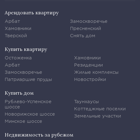
Арендовать квартиру
Арбат
Замоскворечье
Хамовники
Пресненский
Тверской
Снять дом
Купить квартиру
Остоженка
Хамовники
Арбат
Резиденции
Замоскворечье
Жилые комплексы
Патриаршие пруды
Новостройки
Купить дом
Рублево-Успенское
Таунхаусы
шоссе
Коттеджные поселки
Новорижское шоссе
Земельные участки
Минское шоссе
Недвижимость за рубежом