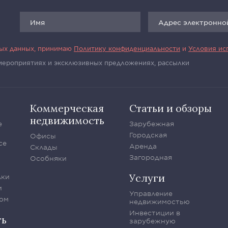
ных данных, принимаю
Политику конфиденциальности
и
Условия ис
 мероприятиях и эксклюзивных предложениях, рассылки
Коммерческая
Статьи и обзоры
недвижимость
е
Зарубежная
Городская
Офисы
се
Аренда
Склады
Загородная
Особняки
Услуги
лки
и
Управление
ом
недвижимостью
Инвестиции в
ть
зарубежную