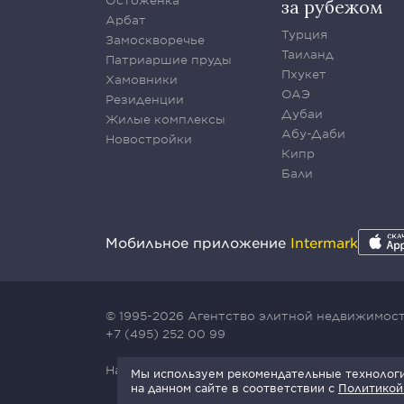
Остоженка
за рубежом
Арбат
Турция
Замоскворечье
Таиланд
Патриаршие пруды
Пхукет
Хамовники
ОАЭ
Резиденции
Дубаи
Жилые комплексы
Абу-Даби
Новостройки
Кипр
Бали
Мобильное приложение
Intermark
© 1995-2026 Агентство элитной недвижимости
+7 (495) 252 00 99
Наш сайт защищен с помощью сервиса Yande
Мы используем рекомендательные технологии
на данном сайте в соответствии с
Политикой