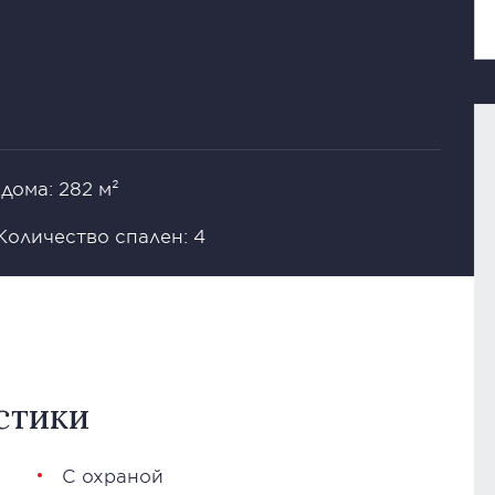
дома: 282 м²
Количество спален: 4
стики
С охраной