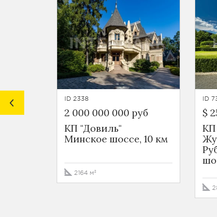
ID 2338
ID 7
2 000 000 000 руб
$ 2
КП "Довиль"
КП
Минское шоссе, 10 км
Жу
Ру
шо
2164 м²
2