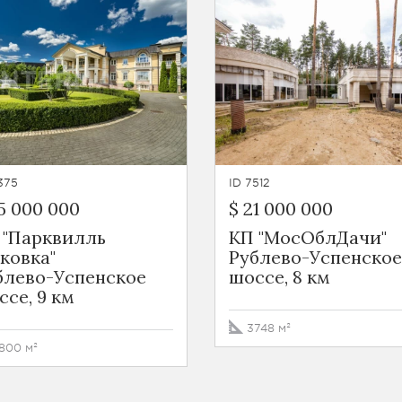
375
ID 7512
5 000 000
$ 21 000 000
 "Парквилль
КП "МосОблДачи"
ковка"
Рублево-Успенское
блево-Успенское
шоссе, 8 км
ссе, 9 км
3748 м²
800 м²