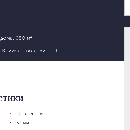
дома: 680 м²
Количество спален: 4
стики
С охраной
Камин