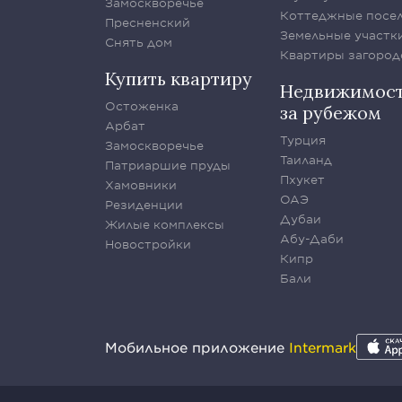
Замоскворечье
Коттеджные посе
Пресненский
Земельные участк
Снять дом
Квартиры загород
Купить квартиру
Недвижимос
Остоженка
за рубежом
Арбат
Турция
Замоскворечье
Таиланд
Патриаршие пруды
Пхукет
Хамовники
ОАЭ
Резиденции
Дубаи
Жилые комплексы
Абу-Даби
Новостройки
Кипр
Бали
Мобильное приложение
Intermark