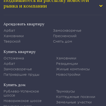
Подпишитесь на рассылку
новостей
рынка и компании
Арендовать квартиру
Арбат
Замоскворечье
Хамовники
Пресненский
Тверской
Снять дом
Купить квартиру
Остоженка
Хамовники
Арбат
Резиденции
Замоскворечье
Жилые комплексы
Патриаршие пруды
Новостройки
Купить дом
Рублево-Успенское
Таунхаусы
шоссе
Коттеджные поселки
Новорижское шоссе
Земельные участки