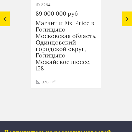
ID 2264
ID 7184
89 000 000 руб
1 435 
Магнит и Fix-Price в
Автот
Голицыно
Голи
Московская область,
Моско
Одинцовский
Один
городской округ,
город
Голицыно,
Минск
Можайское шоссе,
й кил
158
24000
878.1 м²