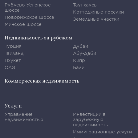
Рублево-Успенское
Таунхаусы
шоссе
Коттеджные поселки
Новорижское шоссе
Земельные участки
Минское шоссе
Недвижимость за рубежом
Турция
Дубаи
Таиланд
Абу-Даби
Пхукет
Кипр
ОАЭ
Бали
Коммерческая недвижимость
Услуги
Управление
Инвестиции в
недвижимостью
зарубежную
недвижимость
Иммиграционные услуги