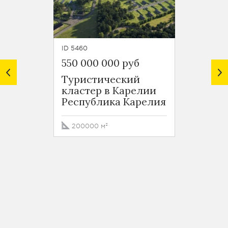
ID 5460
ID 4630
550 000 000 руб
139 0
Туристический
кластер в Карелии
Респу
Республика Карелия
Карел
200000 м²
320 м