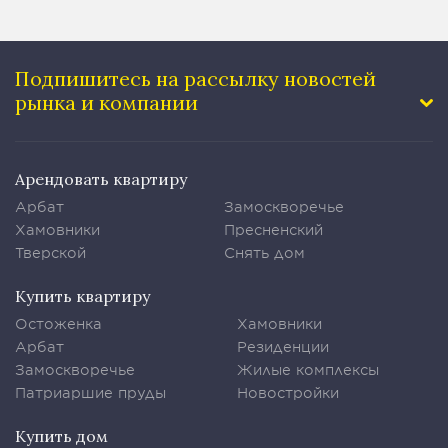
Подпишитесь на рассылку
новостей
рынка и компании
Арендовать квартиру
Арбат
Замоскворечье
Хамовники
Пресненский
Тверской
Снять дом
Купить квартиру
Остоженка
Хамовники
Арбат
Резиденции
Замоскворечье
Жилые комплексы
Патриаршие пруды
Новостройки
Купить дом