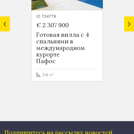
ID 724779
ID 7247
€ 2 307 900
€ 1 8
Готовая вилла с 4
Гранд
спальнями в
спаль
международном
межд
курорте
курор
Пафос
Пафо
318 м²
364 м
Подпишитесь на рассылку
новостей