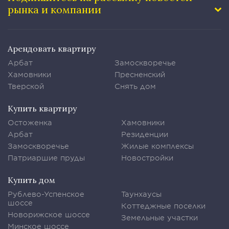
рынка и компании
Арендовать квартиру
Арбат
Замоскворечье
Хамовники
Пресненский
Тверской
Снять дом
Купить квартиру
Остоженка
Хамовники
Арбат
Резиденции
Замоскворечье
Жилые комплексы
Патриаршие пруды
Новостройки
Купить дом
Рублево-Успенское
Таунхаусы
шоссе
Коттеджные поселки
Новорижское шоссе
Земельные участки
Минское шоссе