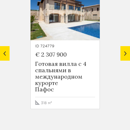
ID 724779
ID 7247
€ 2 307 900
€ 1 8
Готовая вилла с 4
Гранд
спальнями в
спаль
международном
межд
курорте
курор
Пафос
Пафо
318 м²
364 м