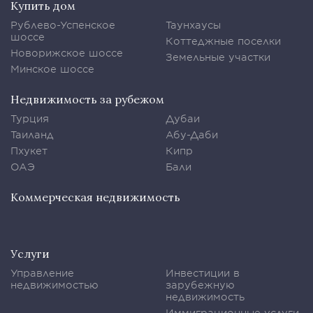
Купить дом
Рублево-Успенское
Таунхаусы
шоссе
Коттеджные поселки
Новорижское шоссе
Земельные участки
Минское шоссе
Недвижимость за рубежом
Турция
Дубаи
Таиланд
Абу-Даби
Пхукет
Кипр
ОАЭ
Бали
Коммерческая недвижимость
Услуги
Управление
Инвестиции в
недвижимостью
зарубежную
недвижимость
Иммиграционные услуги