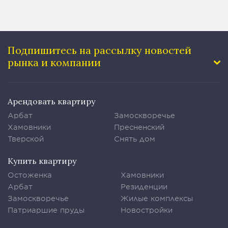
Подпишитесь на рассылку
новостей
рынка и компании
Арендовать квартиру
Арбат
Замоскворечье
Хамовники
Пресненский
Тверской
Снять дом
Купить квартиру
Остоженка
Хамовники
Арбат
Резиденции
Замоскворечье
Жилые комплексы
Патриаршие пруды
Новостройки