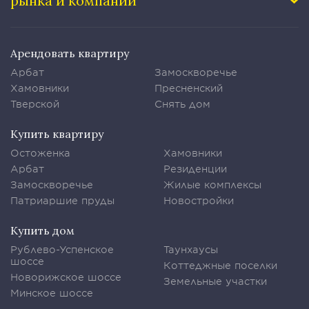
рынка и компании
Арендовать квартиру
Арбат
Замоскворечье
Хамовники
Пресненский
Тверской
Снять дом
Купить квартиру
Остоженка
Хамовники
Арбат
Резиденции
Замоскворечье
Жилые комплексы
Патриаршие пруды
Новостройки
Купить дом
Рублево-Успенское
Таунхаусы
шоссе
Коттеджные поселки
Новорижское шоссе
Земельные участки
Минское шоссе