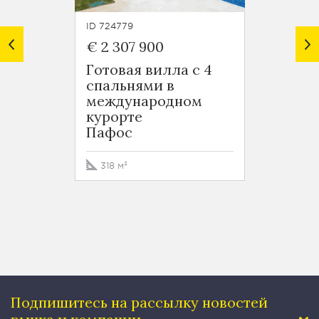
ID 724779
ID 7247
€ 2 307 900
€ 1 8
Готовая вилла с 4
Гранд
спальнями в
спаль
международном
межд
курорте
курор
Пафос
Пафо
318 м²
364 м
Подпишитесь на рассылку
новостей