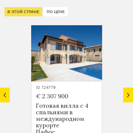
В ЭТОЙ СТРАНЕ
ПО ЦЕНЕ
ID 724779
ID 7247
€ 2 307 900
€ 1 8
Готовая вилла с 4
Гранд
спальнями в
спаль
международном
межд
курорте
курор
Пафос
Пафо