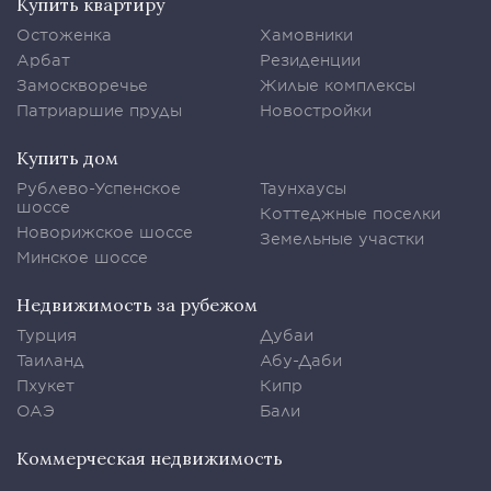
Купить квартиру
Остоженка
Хамовники
Арбат
Резиденции
Замоскворечье
Жилые комплексы
Патриаршие пруды
Новостройки
Купить дом
Рублево-Успенское
Таунхаусы
шоссе
Коттеджные поселки
Новорижское шоссе
Земельные участки
Минское шоссе
Недвижимость за рубежом
Турция
Дубаи
Таиланд
Абу-Даби
Пхукет
Кипр
ОАЭ
Бали
Коммерческая недвижимость