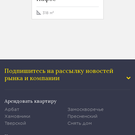
318 м²
364 м
Подпишитесь на рассылку
новостей
рынка и компании
Арендовать квартиру
Арбат
Замоскворечье
Хамовники
Пресненский
Тверской
Снять дом